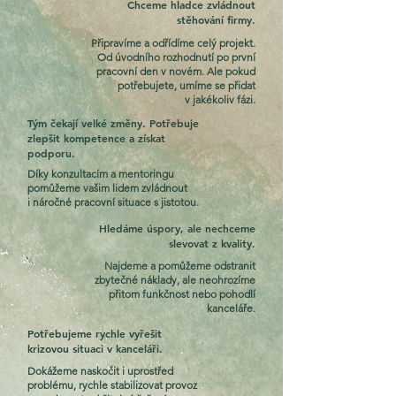
Chceme hladce zvládnout
stěhování firmy.
Připravíme a odřídíme celý projekt.
Od úvodního rozhodnutí po první
pracovní den v novém. Ale pokud
potřebujete, umíme se přidat
v jakékoliv fázi.
Tým čekají velké změny. Potřebuje
zlepšit kompetence a získat
podporu.
Díky konzultacím a mentoringu
pomůžeme vašim lidem zvládnout
i náročné pracovní situace s jistotou.
Hledáme úspory, ale nechceme
slevovat z kvality.
Najdeme a pomůžeme odstranit
zbytečné náklady, ale neohrozíme
přitom funkčnost nebo pohodlí
kanceláře.
Potřebujeme rychle vyřešit
krizovou situaci v kanceláři.
Dokážeme naskočit i uprostřed
problému, rychle stabilizovat provoz