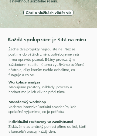
a navrhnout udržitelné řešení.
Chci o službách vědět víc
Každá spolupráce je šitá na míru
Žádné dva projekty nejsou stejné. Než se
pustíme do větších změn, potřebujeme vaši
firmu opravdu poznat. Běžný provoz, tým i
každodenní realitu. K tomu využíváme ověřené
nástroje, díky kterým rychle odhalíme, co
funguje a co ne.
Workplace analýza
Mapujeme prostory, náklady, procesy a
hodnotíme jejich vliv na práci týmu.
Manažerský workshop
Vedeme intenzivní setkání s vedením, kde
společně vyjasníme, co je potřeba.
Individuální rozhovory se zaměstnanci
Získáváme autentický pohled přímo od lidí, kteří
v kanceláři pracují každý den.