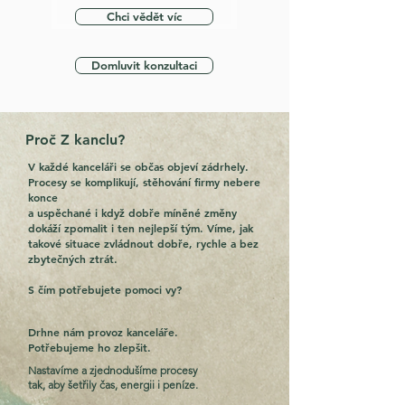
Chci vědět víc
Domluvit konzultaci
Proč Z kanclu?
V každé kanceláři se občas objeví zádrhely.
Procesy se komplikují, stěhování firmy nebere
konce
a uspěchané
i když dobře míněné změny
dokáží zpomalit i ten nejlepší tým. Víme, jak
takové situace zvládnout dobře, rychle
a bez
zbytečných ztrát.
S čím potřebujete pomoci vy?
Drhne nám provoz kanceláře.
Potřebujeme ho zlepšit.
Nastavíme a zjednodušíme procesy
tak, aby šetřily čas, energii i peníze.