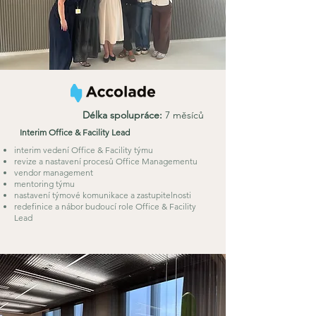
Délka spolupráce:
7 měsíců
Interim Office & Facility Lead
interim vedení Office & Facility týmu
revize a nastavení procesů Office Managementu
vendor management
mentoring týmu
nastavení týmové komunikace a zastupitelnosti
redefinice a nábor budoucí role Office & Facility
Lead