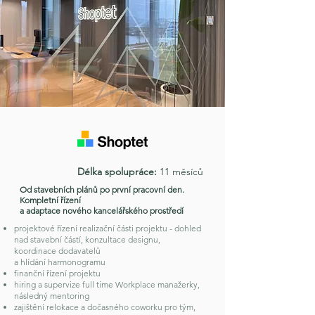
Délka spolupráce:
11 měsíců
Od stavebních plánů po první pracovní den.
Kompletní řízení
a adaptace nového kancelářského prostředí
projektové řízení realizační části projektu - dohled
nad stavební částí, konzultace designu,
koordinace dodavatelů
a hlídání harmonogramu
finanční řízení projektu
hiring a supervize full time Workplace manažerky,
následný mentoring
zajištění relokace a dočasného coworku pro tým,