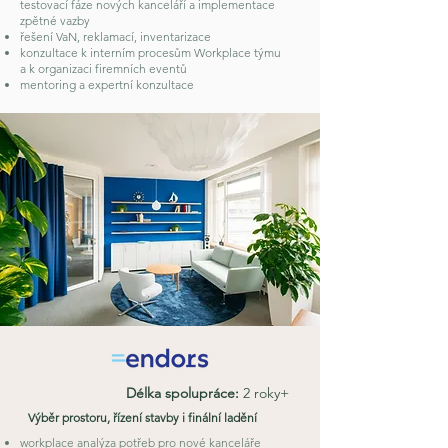
testovací fáze nových kanceláří a implementace
zpětné vazby
řešení VaN, reklamací, inventarizace
konzultace k interním procesům Workplace týmu
a k organizaci firemních eventů
mentoring a expertní konzultace
Délka spolupráce:
2 roky+
Výběr prostoru, řízení stavby i finální ladění
workplace analýza potřeb pro nové kanceláře