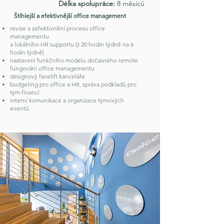
Délka spolupráce:
8 měsíců
Štíhlejší a efektivnější office management
revize a zefektivnění procesu office
managementu
a lokálního HR supportu (z 20 hodin týdně na 6
hodin týdně)
nastavení funkčního modelu dočasného remote
fungování office managementu
designový facelift kanceláře
budgeting pro office a HR, správa podkladů pro
tým financí
interní komunikace a organizace týmových
eventů