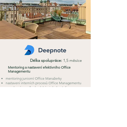
Délka spolupráce:
1,5 měsíce
Mentoring a nastavení efektivního Office
Managementu
mentoring juniorní Office Manažerky
nastavení interních procesů Office Managementu
a spolupráce s dlouhodobými dodavateli
revize systému reportingu
supervize při organizace interních eventů a přípravě
firemního merche